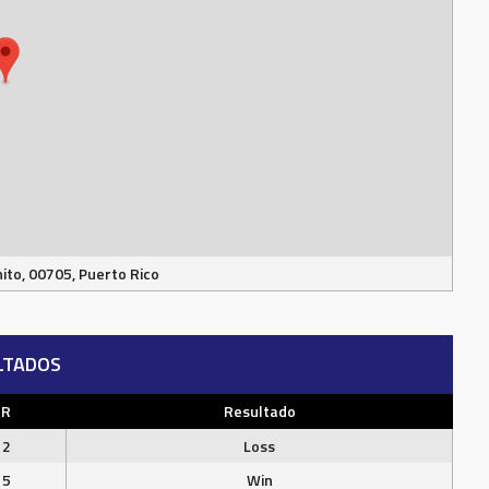
nito, 00705, Puerto Rico
LTADOS
R
Resultado
2
Loss
5
Win