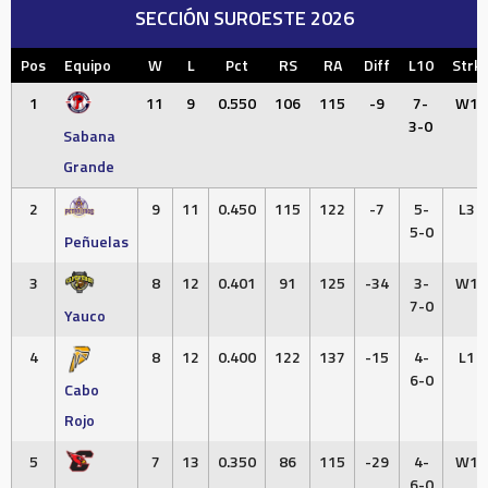
SECCIÓN SUROESTE 2026
Pos
Equipo
W
L
Pct
RS
RA
Diff
L10
Strk
1
11
9
0.550
106
115
-9
7-
W1
3-0
Sabana
Grande
2
9
11
0.450
115
122
-7
5-
L3
5-0
Peñuelas
3
8
12
0.401
91
125
-34
3-
W1
7-0
Yauco
4
8
12
0.400
122
137
-15
4-
L1
6-0
Cabo
Rojo
5
7
13
0.350
86
115
-29
4-
W1
6-0