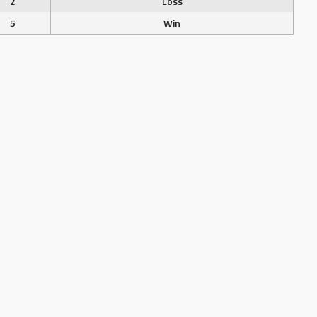
2
Loss
5
Win