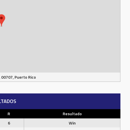
 00707, Puerto Rico
LTADOS
R
Resultado
6
Win