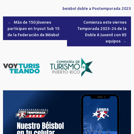
beisbol doble a
Postemporada 2023
Post
←
Más de 150 jóvenes
Comienza este viernes
participan en tryout Sub 15
Temporada 2023-24 de la
de la Federación de Béisbol
Doble A Juvenil con 65
navigation
equipos
→