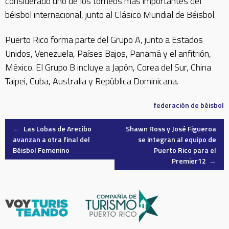
considerado uno de los torneos más importantes del
béisbol internacional, junto al Clásico Mundial de Béisbol.
Puerto Rico forma parte del Grupo A, junto a Estados
Unidos, Venezuela, Países Bajos, Panamá y el anfitrión,
México. El Grupo B incluye a Japón, Corea del Sur, China
Taipei, Cuba, Australia y República Dominicana.
federación de béisbol
Post
←
Las Lobas de Arecibo
Shawn Ross y José Figueroa
avanzan a otra final del
se integran al equipo de
Béisbol Femenino
Puerto Rico para el
navigation
Premier12
→