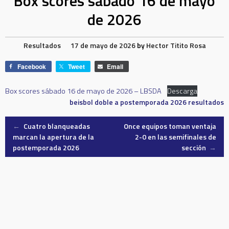
Box scores sábado 16 de mayo
de 2026
Resultados
17 de mayo de 2026
by
Hector Titito Rosa
Facebook
Tweet
Email
Box scores sábado 16 de mayo de 2026 – LBSDA
Descarga
beisbol doble a
postemporada 2026
resultados
Post
←
Cuatro blanqueadas
Once equipos toman ventaja
marcan la apertura de la
2-0 en las semifinales de
postemporada 2026
sección
→
navigation