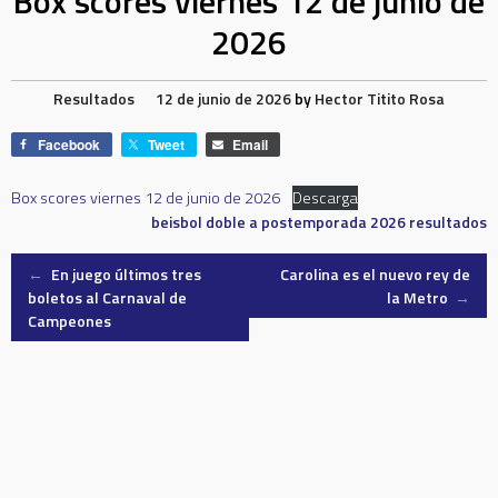
Box scores viernes 12 de junio de
2026
Resultados
12 de junio de 2026
by
Hector Titito Rosa
Facebook
Tweet
Email
Box scores viernes 12 de junio de 2026
Descarga
beisbol doble a
postemporada 2026
resultados
Post
←
En juego últimos tres
Carolina es el nuevo rey de
boletos al Carnaval de
la Metro
→
Campeones
navigation