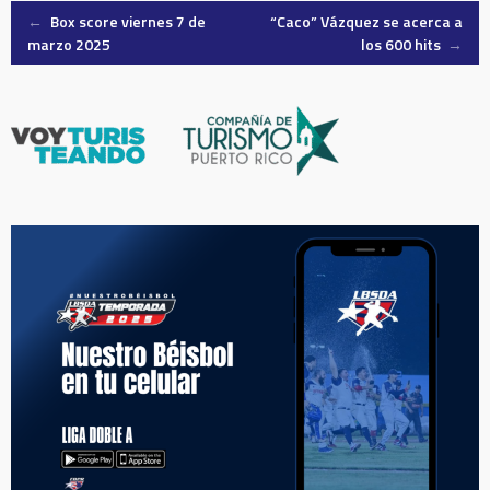
Post
←
Box score viernes 7 de
“Caco” Vázquez se acerca a
marzo 2025
los 600 hits
→
navigation