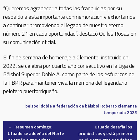
“Queremos agradecer a todas las franquicias por su
respaldo a esta importante conmemoración y exhortamos
a continuar promoviendo el legado de nuestro eterno
número 21 en cada oportunidad”, destacó Quiles Rosas en
su comunicación oficial.
El fin de semana de homenaje a Clemente, instituido en
2022, se celebra por cuarto año consecutivo en la Liga de
Béisbol Superior Doble A, como parte de los esfuerzos de
la FBPR para mantener viva la memoria del legendario
pelotero puertorriqueño.
beisbol doble a
federación de béisbol
Roberto clemente
temporada 2025
Post
←
Resumen domingo:
Utuado desafía los
Utuado se adueña del Norte
pronósticos y está primero
y Cataño suma quinta
en el Norte: “No nos daban