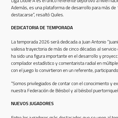
Liga Doble A es el único referente deportivo a nivel naci
Además, es una plataforma de desarrollo para más de 1
destacarse”, resaltó Quiles.
DEDICATORIA DE TEMPORADA
La temporada 2026 será dedicada a Juan Antonio “Juani
valiosa trayectoria de más de cinco décadas al servicio 
ha sido una figura importante en el desarrollo y proyec
compilador estadístico y comentarista radial en múltiple
con el juego lo convirtieron en un referente, participa
“Somos privilegiados de contar con el conocimiento y e
nuestra Federación de Béisbol y al béisbol puertorriqueño
NUEVOS JUGADORES
Entre los jugadores más destacados que se unen al torn