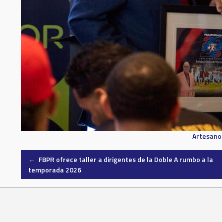
Artesano
Post
←
FBPR ofrece taller a dirigentes de la Doble A rumbo a la
temporada 2026
navigation