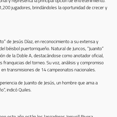
onal y representa la principal opción de entretenimiento.
,200 jugadores, brindándoles la oportunidad de crecer y
to” de Jesús Díaz, en reconocimiento a su extensa y
del béisbol puertorriqueño. Natural de Juncos, “Juanito”
ción de la Doble A, destacándose como anotador oficial,
s franquicias del torneo. Su voz, análisis y compromiso
ndo en transmisiones de 14 campeonatos nacionales.
xperiencia de Juanito de Jesús, un hombre que ama a
”, indicó Quiles.
eo este año están los lanzadores Jerryell Rivera