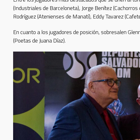
(Industriales de Barceloneta), Jorge Benítez (Cachorros
Rodríguez (Atenienses de Manatí), Eddy Tavarez (Cafet
En cuanto a los jugadores de posición, sobresalen Glen
(Poetas de Juana Díaz).