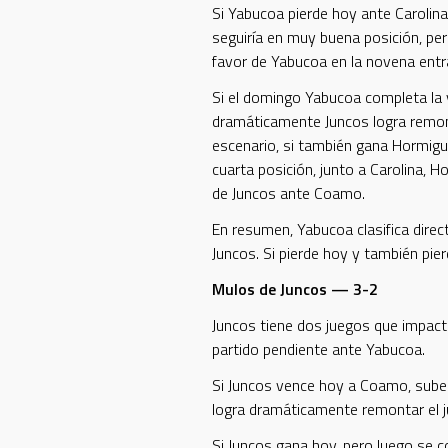
Si Yabucoa pierde hoy ante Carolina
seguiría en muy buena posición, per
favor de Yabucoa en la novena entr
Si el domingo Yabucoa completa la v
dramáticamente Juncos logra remont
escenario, si también gana Hormigu
cuarta posición, junto a Carolina, 
de Juncos ante Coamo.
En resumen, Yabucoa clasifica dire
Juncos. Si pierde hoy y también pie
Mulos de Juncos — 3-2
Juncos tiene dos juegos que impact
partido pendiente ante Yabucoa.
Si Juncos vence hoy a Coamo, sube 
logra dramáticamente remontar el ju
Si Juncos gana hoy, pero luego se c