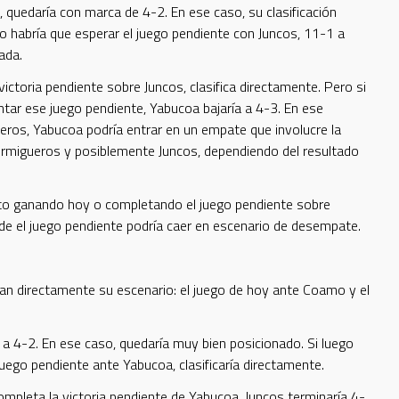
, quedaría con marca de 4-2. En ese caso, su clasificación
o habría que esperar el juego pendiente con Juncos, 11-1 a
ada.
ictoria pendiente sobre Juncos, clasifica directamente. Pero si
ar ese juego pendiente, Yabucoa bajaría a 4-3. En ese
eros, Yabucoa podría entrar en un empate que involucre la
Hormigueros y posiblemente Juncos, dependiendo del resultado
cto ganando hoy o completando el juego pendiente sobre
rde el juego pendiente podría caer en escenario de desempate.
an directamente su escenario: el juego de hoy ante Coamo y el
a 4-2. En ese caso, quedaría muy bien posicionado. Si luego
ego pendiente ante Yabucoa, clasificaría directamente.
ompleta la victoria pendiente de Yabucoa, Juncos terminaría 4-