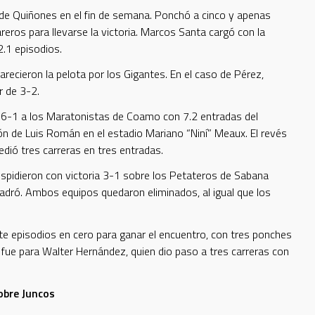
de Quiñones en el fin de semana. Ponchó a cinco y apenas
reros para llevarse la victoria. Marcos Santa cargó con la
2.1 episodios.
ecieron la pelota por los Gigantes. En el caso de Pérez,
r de 3-2.
 6-1 a los Maratonistas de Coamo con 7.2 entradas del
rón de Luis Román en el estadio Mariano “Niní” Meaux. El revés
dió tres carreras en tres entradas.
despidieron con victoria 3-1 sobre los Petateros de Sabana
Padró. Ambos equipos quedaron eliminados, al igual que los
te episodios en cero para ganar el encuentro, con tres ponches
a fue para Walter Hernández, quien dio paso a tres carreras con
obre Juncos