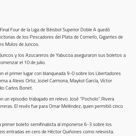
 Final Four de la Liga de Béisbol Superior Doble A quedó
victorias de los Pescadores del Plata de Comerío, Gigantes de
es Mulos de Juncos.
 Juncos y los Azucareros de Yabucoa aseguraron sus boletos a
comenzar el 10 de julio.
n el primer lugar con blanqueada 9-0 sobre los Libertadores
oma a Alexis Ortiz, Joziel Carmona, Maykol García, Víctor
dio Carlos Bonet.
n un episodio trabajado en relevo. José “Pocholo” Rivera
rreras. El revés fue para Omar Meléndez, quien permitió cinco
primer boleto semifinalista al imponerse 6-3 sobre los
eis entradas en cero de Héctor Quiñones como relevista.