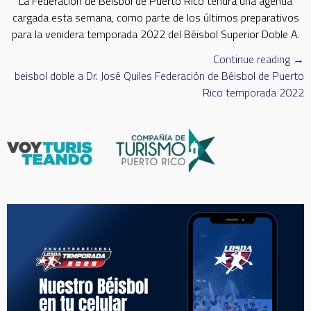
La Federación de Béisbol de Puerto Rico tendrá una agenda
cargada esta semana, como parte de los últimos preparativos
para la venidera temporada 2022 del Béisbol Superior Doble A.
«Ag
Continue reading
→
car
beisbol doble a
Dr. José Quiles
Federación de Béisbol de Puerto
en
Rico
temporada 2022
últ
sem
de
pre