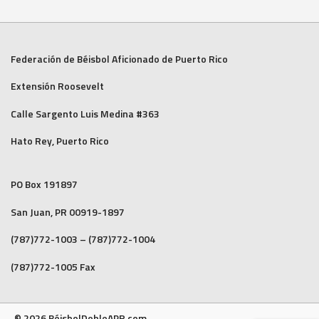
Federación de Béisbol Aficionado de Puerto Rico
Extensión Roosevelt
Calle Sargento Luis Medina #363
Hato Rey, Puerto Rico
PO Box 191897
San Juan, PR 00919-1897
(787)772-1003 – (787)772-1004
(787)772-1005 Fax
© 2026 BéisbolDobleAPR.com